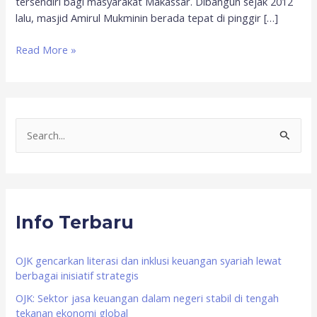
tersendiri bagi masyarakat Makassar. Dibangun sejak 2012
lalu, masjid Amirul Mukminin berada tepat di pinggir […]
Read More »
S
e
a
r
Info Terbaru
c
h
f
OJK gencarkan literasi dan inklusi keuangan syariah lewat
berbagai inisiatif strategis
o
OJK: Sektor jasa keuangan dalam negeri stabil di tengah
r
tekanan ekonomi global