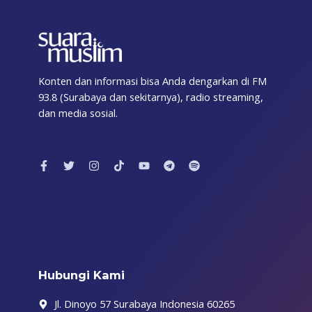
Konten dan informasi bisa Anda dengarkan di FM
93.8 (Surabaya dan sekitarnya), radio streaming,
dan media sosial.
F
T
I
T
Y
T
S
a
w
n
i
o
e
p
c
i
s
k
u
l
o
e
t
t
t
t
e
t
b
t
a
o
u
g
i
o
e
g
k
b
r
f
o
r
r
e
a
y
k
a
m
-
m
f
Hubungi Kami
Jl. Dinoyo 57 Surabaya Indonesia 60265