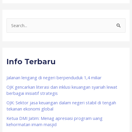
S
e
a
r
Info Terbaru
c
h
f
Jalanan lengang di negeri berpenduduk 1,4 miliar
o
OJK gencarkan literasi dan inklusi keuangan syariah lewat
berbagai inisiatif strategis
r
OJK: Sektor jasa keuangan dalam negeri stabil di tengah
:
tekanan ekonomi global
Ketua DMI Jatim: Menag apresiasi program uang
kehormatan imam masjid