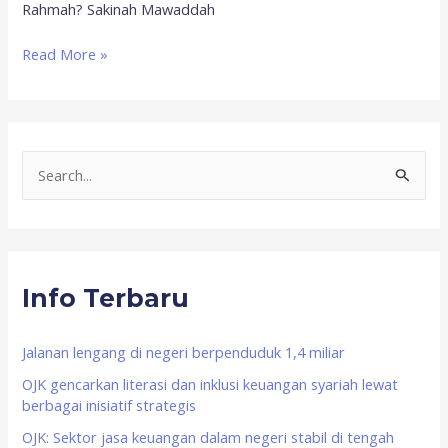
Rahmah? Sakinah Mawaddah
Read More »
S
e
a
r
Info Terbaru
c
h
f
Jalanan lengang di negeri berpenduduk 1,4 miliar
o
OJK gencarkan literasi dan inklusi keuangan syariah lewat
berbagai inisiatif strategis
r
OJK: Sektor jasa keuangan dalam negeri stabil di tengah
: