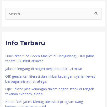
S
e
a
r
Info Terbaru
c
h
f
Luncurkan “Eco Green Masjid” di Banyuwangi, DMI Jatim
tanam 300 bibit alpukat
o
Jalanan lengang di negeri berpenduduk 1,4 miliar
r
OJK gencarkan literasi dan inklusi keuangan syariah lewat
:
berbagai inisiatif strategis
OJK: Sektor jasa keuangan dalam negeri stabil di tengah
tekanan ekonomi global
Ketua DMI Jatim: Menag apresiasi program uang
kehormatan imam masjid