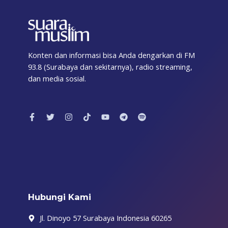
Konten dan informasi bisa Anda dengarkan di FM
93.8 (Surabaya dan sekitarnya), radio streaming,
dan media sosial.
F
T
I
T
Y
T
S
a
w
n
i
o
e
p
c
i
s
k
u
l
o
e
t
t
t
t
e
t
b
t
a
o
u
g
i
o
e
g
k
b
r
f
o
r
r
e
a
y
k
a
m
-
m
f
Hubungi Kami
Jl. Dinoyo 57 Surabaya Indonesia 60265