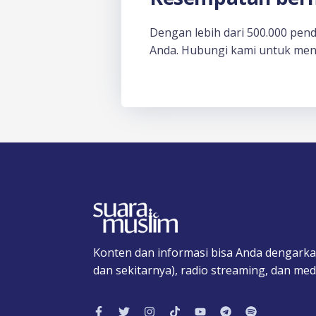
Dengan lebih dari 500.000 pen
Anda. Hubungi kami untuk men
Konten dan informasi bisa Anda dengarka
dan sekitarnya), radio streaming, dan medi
F
T
I
T
Y
T
S
a
w
n
i
o
e
p