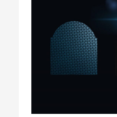
dengan
Fastabiqul
Khairat