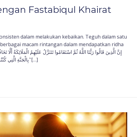
ngan Fastabiqul Khairat
 konsisten dalam melakukan kebaikan. Teguh dalam satu
h berbagai macam rintangan dalam mendapatkan ridha
بِالْجَنَّةِ الَّتِي كُنْتُمْ تُوعَدُونَ نَحْنُ أَوْلِيَاؤُكُمْ فِي الْحَيَاةِ الدُّنْيَا وَفِي الْآخِرَةِ ۖ […]