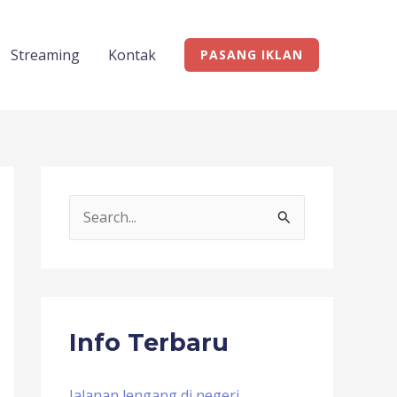
Streaming
Kontak
PASANG IKLAN
S
e
a
r
c
Info Terbaru
h
f
Jalanan lengang di negeri