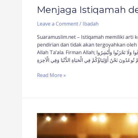
Menjaga Istiqamah de
Leave a Comment
/
Ibadah
Suaramuslim.net – Istiqamah memiliki arti
pendirian dan tidak akan tergoyahkan ole
Allah Ta’ala. Firman Allah; إِنَّ الَّذِينَ قَالُوا رَبُّنَا اللَّهُ ثُمَّ اسْتَقَامُوا تَتَنَزَّلُ عَلَيْهِمُ الْمَلَائِكَةُ أَلَّا تَخَافُوا وَلَا تَحْزَنُوا وَأَبْشِرُوا
Read More »
Tips
Konsisten
Beramal