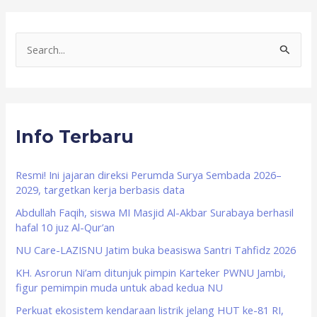
S
e
a
r
Info Terbaru
c
h
f
Resmi! Ini jajaran direksi Perumda Surya Sembada 2026–
2029, targetkan kerja berbasis data
o
Abdullah Faqih, siswa MI Masjid Al-Akbar Surabaya berhasil
r
hafal 10 juz Al-Qur’an
:
NU Care-LAZISNU Jatim buka beasiswa Santri Tahfidz 2026
KH. Asrorun Ni’am ditunjuk pimpin Karteker PWNU Jambi,
figur pemimpin muda untuk abad kedua NU
Perkuat ekosistem kendaraan listrik jelang HUT ke-81 RI,