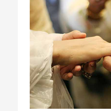
Penting
yang
Harus
Dipersiapkan
Sebelum
Menikah