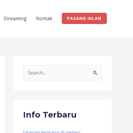
Streaming
Kontak
PASANG IKLAN
S
e
a
r
c
Info Terbaru
h
f
Jalanan lengang di negeri