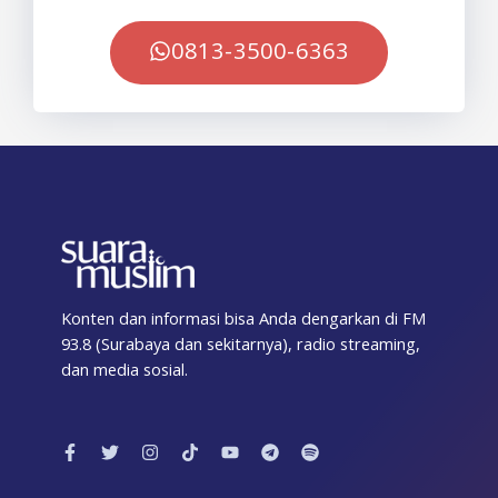
0813-3500-6363
Konten dan informasi bisa Anda dengarkan di FM
93.8 (Surabaya dan sekitarnya), radio streaming,
dan media sosial.
F
T
I
T
Y
T
S
a
w
n
i
o
e
p
c
i
s
k
u
l
o
e
t
t
t
t
e
t
b
t
a
o
u
g
i