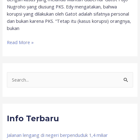
Nugroho yang diusung PKS. Edy mengatakan, bahwa
korupsi yang dilakukan oleh Gatot adalah sifatnya personal
dan bukan karena PKS. “Tetap itu (kasus korupsi) orangnya,
bukan
Read More »
S
e
a
r
Info Terbaru
c
h
f
Jalanan lengang di negeri berpenduduk 1,4 miliar