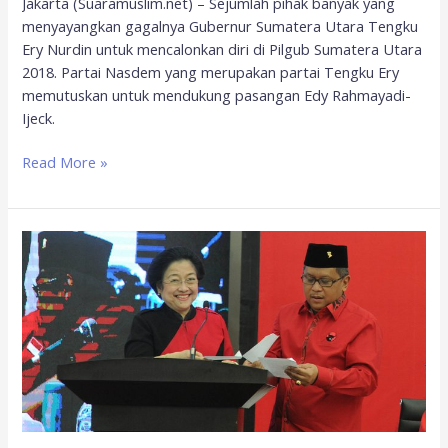
Jakarta (Suaramuslim.net) – Sejumlah pihak banyak yang
menyayangkan gagalnya Gubernur Sumatera Utara Tengku
Ery Nurdin untuk mencalonkan diri di Pilgub Sumatera Utara
2018. Partai Nasdem yang merupakan partai Tengku Ery
memutuskan untuk mendukung pasangan Edy Rahmayadi-
Ijeck.
Read More »
PDIP
Usung
Djarot
di
Sumut
dan
KH
Abdul
Ghani
Kasuba