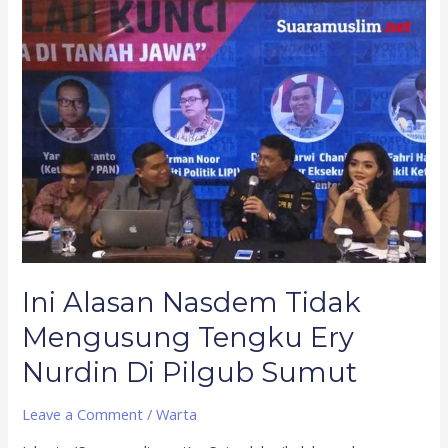
Ini
Alasan
Nasdem
Tidak
Mengusung
Tengku
Ery
Nurdin
Di
Pilgub
Sumut
Ini Alasan Nasdem Tidak
Mengusung Tengku Ery
Nurdin Di Pilgub Sumut
Leave a Comment
/
Warta