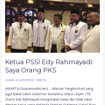
Ketua
PSSI
Edy
Rahmayadi:
Saya
Orang
PKS
Ketua PSSI Edy Rahmayadi:
Saya Orang PKS
Leave a Comment
/
Warta
JAKARTA (Suaramuslim.net) – Mantan Pangkostrad yang
juga Bakal Calon Gubernur Sumatera Utara Letjen TNI
(Purn) Edy Rahmayadi mengatakan kalau dia tidak takut
dengan kasus yang melanda Mantan Gubernur Gatot Pujo