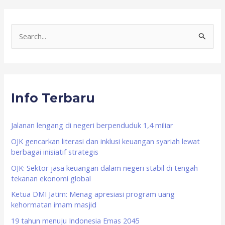
S
e
a
r
Info Terbaru
c
h
f
Jalanan lengang di negeri berpenduduk 1,4 miliar
o
OJK gencarkan literasi dan inklusi keuangan syariah lewat
berbagai inisiatif strategis
r
OJK: Sektor jasa keuangan dalam negeri stabil di tengah
:
tekanan ekonomi global
Ketua DMI Jatim: Menag apresiasi program uang
kehormatan imam masjid
19 tahun menuju Indonesia Emas 2045