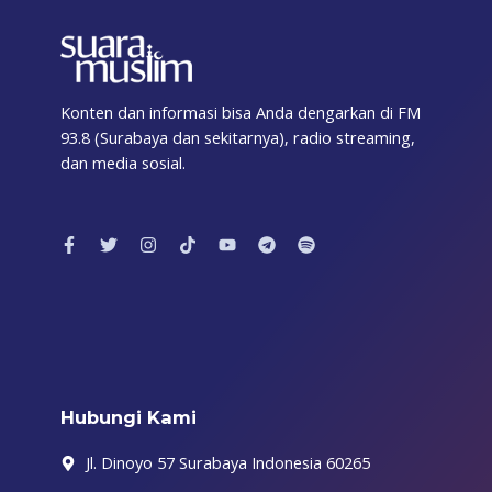
Konten dan informasi bisa Anda dengarkan di FM
93.8 (Surabaya dan sekitarnya), radio streaming,
dan media sosial.
F
T
I
T
Y
T
S
a
w
n
i
o
e
p
c
i
s
k
u
l
o
e
t
t
t
t
e
t
b
t
a
o
u
g
i
o
e
g
k
b
r
f
o
r
r
e
a
y
k
a
m
-
m
f
Hubungi Kami
Jl. Dinoyo 57 Surabaya Indonesia 60265