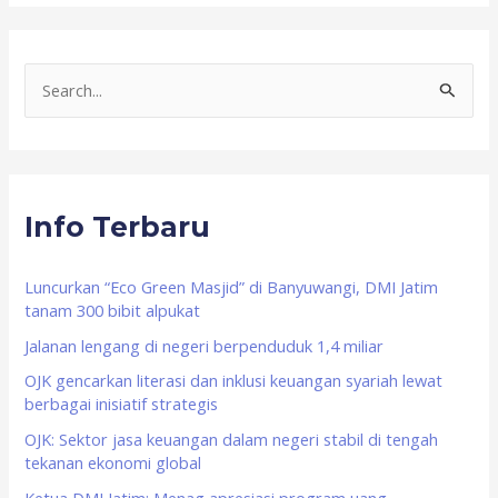
S
e
a
r
Info Terbaru
c
h
f
Luncurkan “Eco Green Masjid” di Banyuwangi, DMI Jatim
tanam 300 bibit alpukat
o
Jalanan lengang di negeri berpenduduk 1,4 miliar
r
OJK gencarkan literasi dan inklusi keuangan syariah lewat
:
berbagai inisiatif strategis
OJK: Sektor jasa keuangan dalam negeri stabil di tengah
tekanan ekonomi global