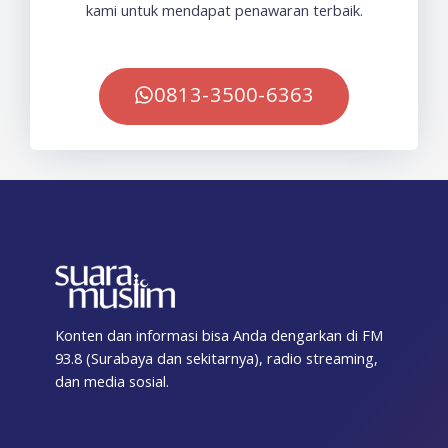
kami untuk mendapat penawaran terbaik.
0813-3500-6363
Konten dan informasi bisa Anda dengarkan di FM
93.8 (Surabaya dan sekitarnya), radio streaming,
dan media sosial.
F
T
I
T
Y
T
S
a
w
n
i
o
e
p