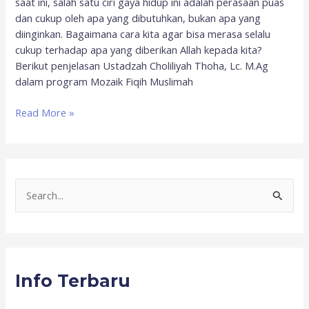
saat ini, salah satu ciri gaya hidup ini adalah perasaan puas
dan cukup oleh apa yang dibutuhkan, bukan apa yang
diinginkan. Bagaimana cara kita agar bisa merasa selalu
cukup terhadap apa yang diberikan Allah kepada kita?
Berikut penjelasan Ustadzah Choliliyah Thoha, Lc. M.Ag
dalam program Mozaik Fiqih Muslimah
Read More »
S
e
a
r
Info Terbaru
c
h