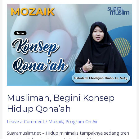
Muslimah,
Begini
Konsep
Hidup
Qona’ah
Muslimah, Begini Konsep
Hidup Qona’ah
Leave a Comment
/
Mozaik
,
Program On Air
Suaramuslim.net – Hidup minimalis tampaknya sedang tren