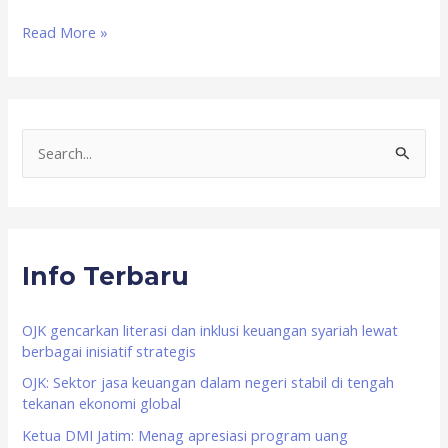
Read More »
S
e
a
r
Info Terbaru
c
h
f
OJK gencarkan literasi dan inklusi keuangan syariah lewat
berbagai inisiatif strategis
o
OJK: Sektor jasa keuangan dalam negeri stabil di tengah
r
tekanan ekonomi global
:
Ketua DMI Jatim: Menag apresiasi program uang