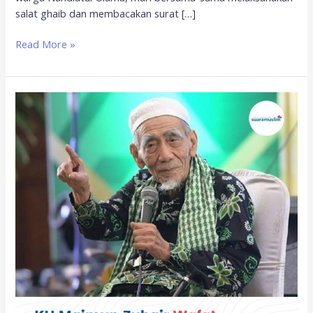
salat ghaib dan membacakan surat […]
Read More »
Universitas
Airlangga
Akan
Adakan
Salat
Gaib
untuk
KH
Maimun
Zubair