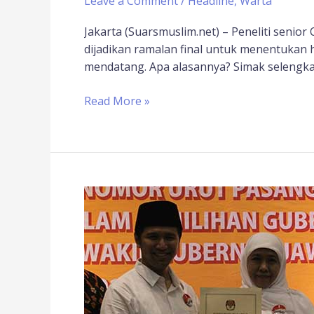
Leave a Comment
/
Headline
,
Warta
Jakarta (Suarsmuslim.net) – Peneliti senior 
dijadikan ramalan final untuk menentukan 
mendatang. Apa alasannya? Simak selengkap
Read More »
Survei
Charta
Politika
Unggulkan
Gus
Ipul-
Puti