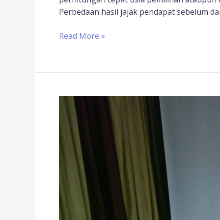
Perbedaan hasil jajak pendapat sebelum da
Read More »
Peneliti
Charta
Politika:
Survei
Bukan
Untuk
Meramalkan
Hasil
Pemilu
yang