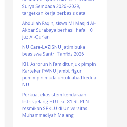
Surya Sembada 2026–2029,
o
targetkan kerja berbasis data
r
Abdullah Faqih, siswa MI Masjid Al-
:
Akbar Surabaya berhasil hafal 10
juz Al-Qur’an
NU Care-LAZISNU Jatim buka
beasiswa Santri Tahfidz 2026
KH. Asrorun Ni’am ditunjuk pimpin
Karteker PWNU Jambi, figur
pemimpin muda untuk abad kedua
NU
Perkuat ekosistem kendaraan
listrik jelang HUT ke-81 RI, PLN
resmikan SPKLU di Universitas
Muhammadiyah Malang