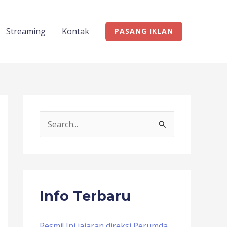
Streaming
Kontak
PASANG IKLAN
S
e
a
r
c
Info Terbaru
h
f
Resmi! Ini jajaran direksi Perumda