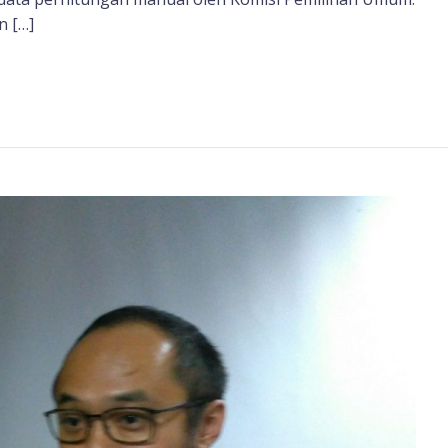
n […]