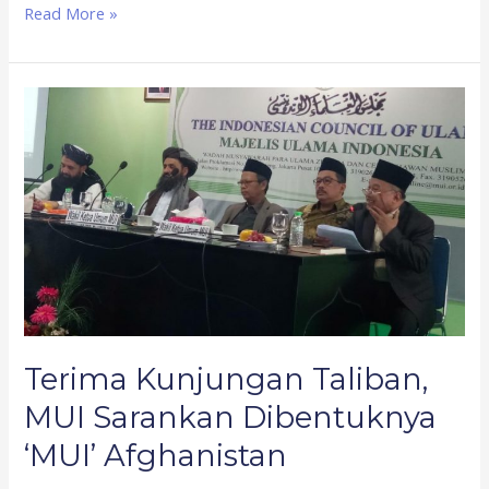
Read More »
Terima
Kunjungan
Taliban,
MUI
Sarankan
Dibentuknya
‘MUI’
Afghanistan
Terima Kunjungan Taliban,
MUI Sarankan Dibentuknya
‘MUI’ Afghanistan