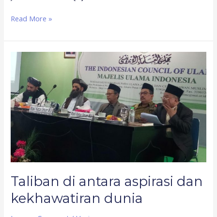
Read More »
Taliban
di
antara
aspirasi
dan
kekhawatiran
dunia
Taliban di antara aspirasi dan
kekhawatiran dunia