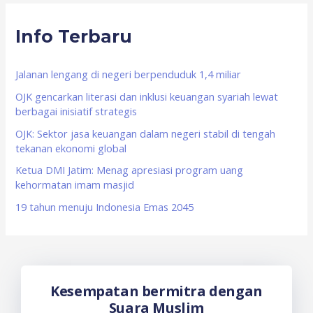
r
Info Terbaru
c
h
f
Jalanan lengang di negeri berpenduduk 1,4 miliar
o
OJK gencarkan literasi dan inklusi keuangan syariah lewat
berbagai inisiatif strategis
r
OJK: Sektor jasa keuangan dalam negeri stabil di tengah
:
tekanan ekonomi global
Ketua DMI Jatim: Menag apresiasi program uang
kehormatan imam masjid
19 tahun menuju Indonesia Emas 2045
Kesempatan bermitra dengan
Suara Muslim