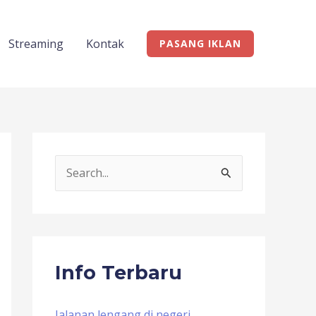
Streaming
Kontak
PASANG IKLAN
S
e
a
r
c
Info Terbaru
h
f
Jalanan lengang di negeri