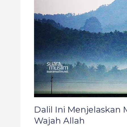
Menjelaskan
Manusia
Bisa
Memandang
Wajah
Allah
Dalil Ini Menjelaska
Wajah Allah