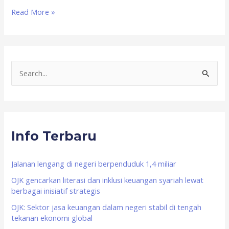
Read More »
S
e
a
r
Info Terbaru
c
h
f
Jalanan lengang di negeri berpenduduk 1,4 miliar
o
OJK gencarkan literasi dan inklusi keuangan syariah lewat
berbagai inisiatif strategis
r
OJK: Sektor jasa keuangan dalam negeri stabil di tengah
:
tekanan ekonomi global