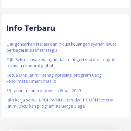
e
a
r
Info Terbaru
c
h
f
OJK gencarkan literasi dan inklusi keuangan syariah lewat
berbagai inisiatif strategis
o
OJK: Sektor jasa keuangan dalam negeri stabil di tengah
r
tekanan ekonomi global
:
Ketua DMI Jatim: Menag apresiasi program uang
kehormatan imam masjid
19 tahun menuju Indonesia Emas 2045
Jalin kerja sama, LPBI PWNU Jatim dan FK UPN Veteran
Jatim luncurkan program Keluarga Siaga