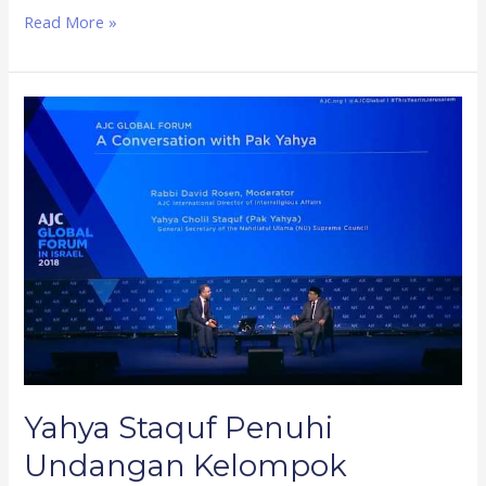
Read More »
Yahya
Staquf
Penuhi
Undangan
Kelompok
Advokasi
Yahudi
ke
Israel
Yahya Staquf Penuhi
Undangan Kelompok