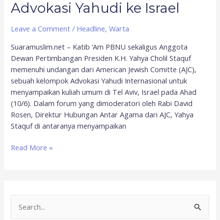
Advokasi Yahudi ke Israel
Leave a Comment
/
Headline
,
Warta
Suaramuslim.net – Katib ‘Am PBNU sekaligus Anggota
Dewan Pertimbangan Presiden K.H. Yahya Cholil Staquf
memenuhi undangan dari American Jewish Comitte (AJC),
sebuah kelompok Advokasi Yahudi Internasional untuk
menyampaikan kuliah umum di Tel Aviv, Israel pada Ahad
(10/6). Dalam forum yang dimoderatori oleh Rabi David
Rosen, Direktur Hubungan Antar Agama dari AJC, Yahya
Staquf di antaranya menyampaikan
Read More »
S