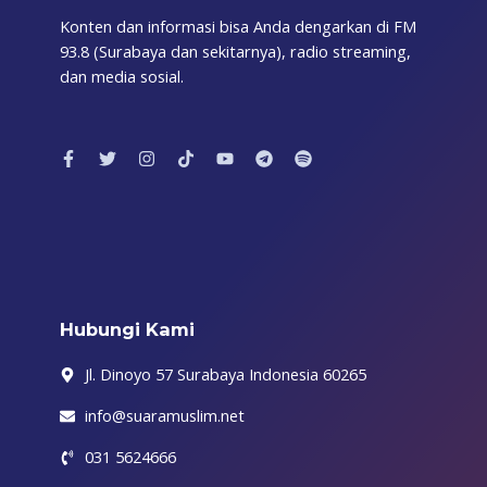
Konten dan informasi bisa Anda dengarkan di FM
93.8 (Surabaya dan sekitarnya), radio streaming,
dan media sosial.
F
T
I
T
Y
T
S
a
w
n
i
o
e
p
c
i
s
k
u
l
o
e
t
t
t
t
e
t
b
t
a
o
u
g
i
o
e
g
k
b
r
f
o
r
r
e
a
y
k
a
m
-
m
f
Hubungi Kami
Jl. Dinoyo 57 Surabaya Indonesia 60265
info@suaramuslim.net
031 5624666