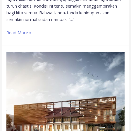
turun drastis. Kondisi ini tentu semakin menggembirakan
bagi kita semua. Bahwa tanda-tanda kehidupan akan
semakin normal sudah nampak. […]
Read More »
Diskusikan
Arsitektur
Masjid,
IAI
Jatim
dan
YMI
ITS
Gagas
Masjid
untuk
Wakaf