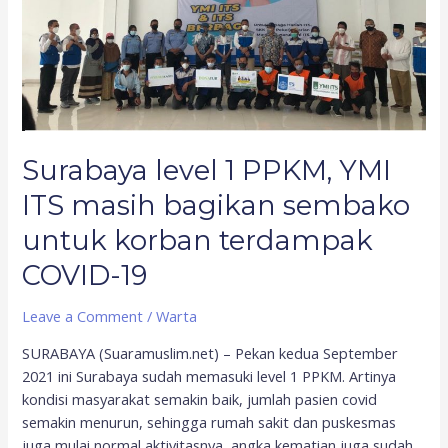
sembako
untuk
korban
terdampak
COVID-
19
Surabaya level 1 PPKM, YMI
ITS masih bagikan sembako
untuk korban terdampak
COVID-19
Leave a Comment
/
Warta
SURABAYA (Suaramuslim.net) – Pekan kedua September
2021 ini Surabaya sudah memasuki level 1 PPKM. Artinya
kondisi masyarakat semakin baik, jumlah pasien covid
semakin menurun, sehingga rumah sakit dan puskesmas
juga mulai normal aktivitasnya, angka kematian juga sudah