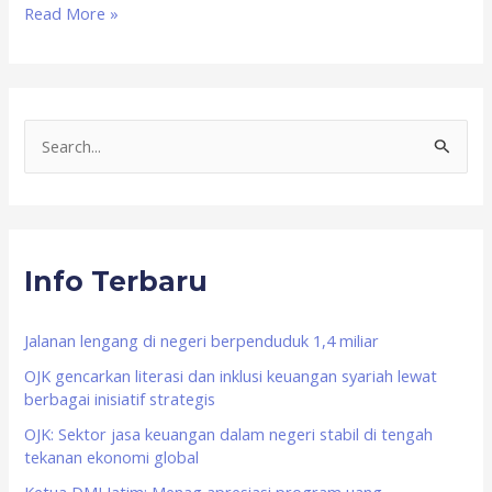
Read More »
S
e
a
r
Info Terbaru
c
h
f
Jalanan lengang di negeri berpenduduk 1,4 miliar
o
OJK gencarkan literasi dan inklusi keuangan syariah lewat
berbagai inisiatif strategis
r
OJK: Sektor jasa keuangan dalam negeri stabil di tengah
:
tekanan ekonomi global
Ketua DMI Jatim: Menag apresiasi program uang