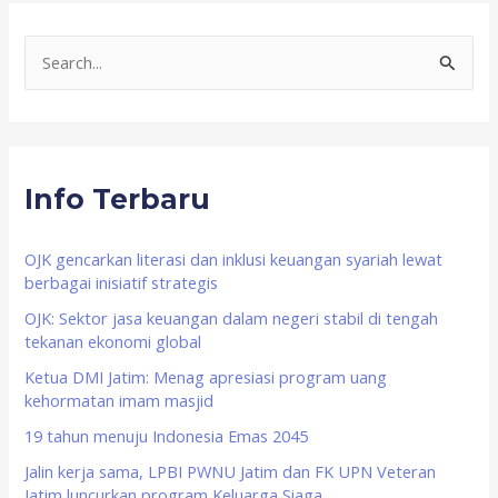
S
e
a
r
Info Terbaru
c
h
f
OJK gencarkan literasi dan inklusi keuangan syariah lewat
berbagai inisiatif strategis
o
OJK: Sektor jasa keuangan dalam negeri stabil di tengah
r
tekanan ekonomi global
:
Ketua DMI Jatim: Menag apresiasi program uang
kehormatan imam masjid
19 tahun menuju Indonesia Emas 2045
Jalin kerja sama, LPBI PWNU Jatim dan FK UPN Veteran
Jatim luncurkan program Keluarga Siaga