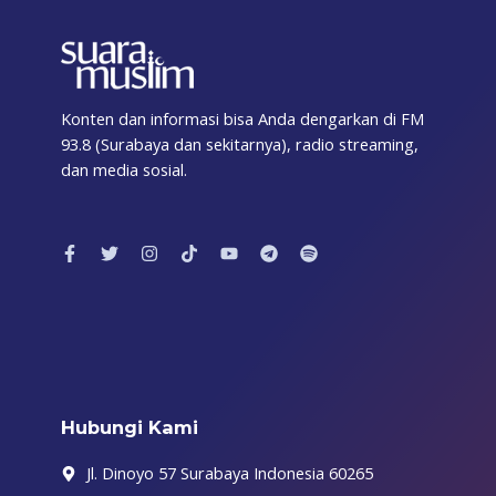
Konten dan informasi bisa Anda dengarkan di FM
93.8 (Surabaya dan sekitarnya), radio streaming,
dan media sosial.
F
T
I
T
Y
T
S
a
w
n
i
o
e
p
c
i
s
k
u
l
o
e
t
t
t
t
e
t
b
t
a
o
u
g
i
o
e
g
k
b
r
f
o
r
r
e
a
y
k
a
m
-
m
f
Hubungi Kami
Jl. Dinoyo 57 Surabaya Indonesia 60265