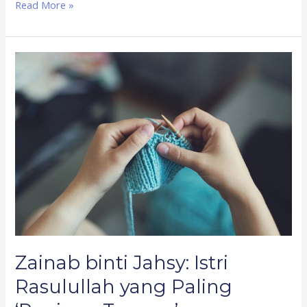
Read More »
Zainab
binti
Jahsy:
Istri
Rasulullah
yang
Paling
‘Panjang
Tangan’
Zainab binti Jahsy: Istri
Rasulullah yang Paling