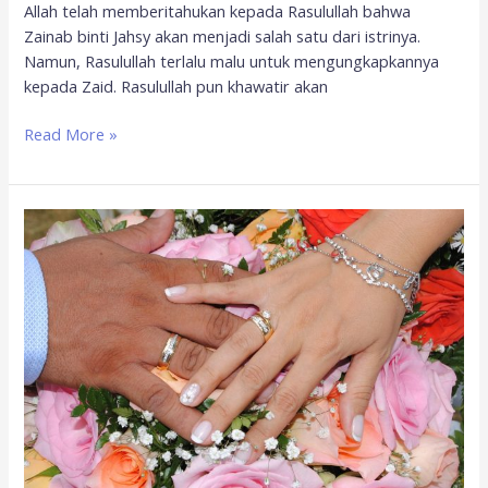
Allah telah memberitahukan kepada Rasulullah bahwa
Zainab binti Jahsy akan menjadi salah satu dari istrinya.
Namun, Rasulullah terlalu malu untuk mengungkapkannya
kepada Zaid. Rasulullah pun khawatir akan
Read More »
Belajar
dari
Pernikahan
Zaid
bin
Haritsah
dan
Zainab
binti
Jahsy