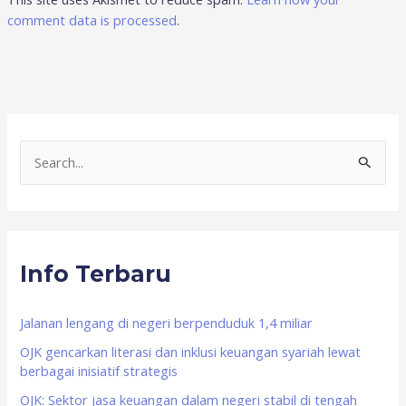
comment data is processed
.
S
e
a
r
Info Terbaru
c
h
f
Jalanan lengang di negeri berpenduduk 1,4 miliar
o
OJK gencarkan literasi dan inklusi keuangan syariah lewat
berbagai inisiatif strategis
r
OJK: Sektor jasa keuangan dalam negeri stabil di tengah
: