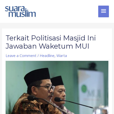
Skip
MAI
to
content
MEN
Post
navigation
Terkait Politisasi Masjid Ini
Jawaban Waketum MUI
Leave a Comment
/
Headline
,
Warta