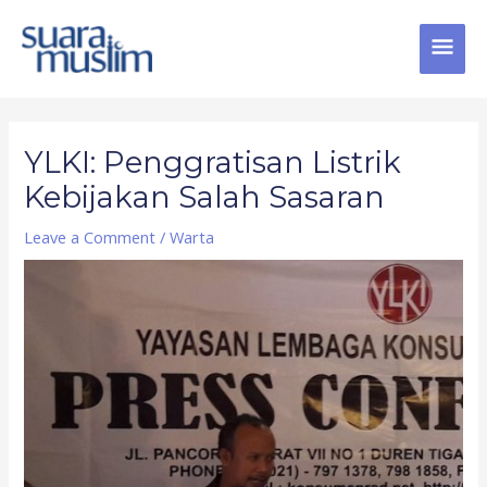
Skip
MAI
to
content
MEN
Post
navigation
YLKI: Penggratisan Listrik
Kebijakan Salah Sasaran
Leave a Comment
/
Warta