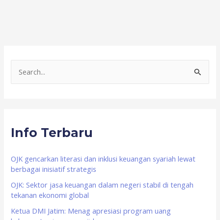
S
e
a
r
Info Terbaru
c
h
f
OJK gencarkan literasi dan inklusi keuangan syariah lewat
berbagai inisiatif strategis
o
OJK: Sektor jasa keuangan dalam negeri stabil di tengah
r
tekanan ekonomi global
:
Ketua DMI Jatim: Menag apresiasi program uang