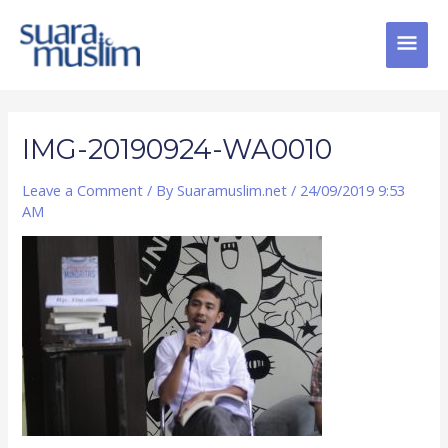
Skip
MAI
to
content
MEN
Post
navigation
IMG-20190924-WA0010
Leave a Comment
/ By
Suaramuslim.net
/
24/09/2019 9:53
AM