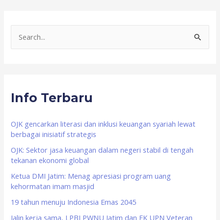
S
e
a
r
Info Terbaru
c
h
f
OJK gencarkan literasi dan inklusi keuangan syariah lewat
berbagai inisiatif strategis
o
OJK: Sektor jasa keuangan dalam negeri stabil di tengah
r
tekanan ekonomi global
:
Ketua DMI Jatim: Menag apresiasi program uang
kehormatan imam masjid
19 tahun menuju Indonesia Emas 2045
Jalin kerja sama, LPBI PWNU Jatim dan FK UPN Veteran