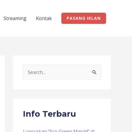
Streaming
Kontak
PASANG IKLAN
S
e
a
r
c
Info Terbaru
h
f
Luncurkan “Eco Green Masjid” di