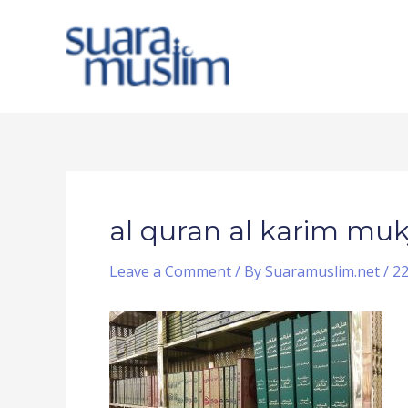
Skip
to
content
Post
navigation
al quran al karim mukj
Leave a Comment
/ By
Suaramuslim.net
/
22