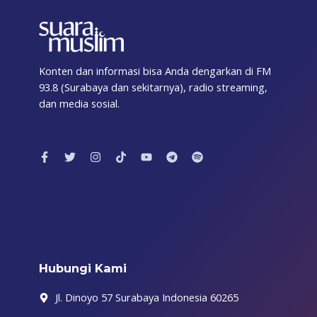
Konten dan informasi bisa Anda dengarkan di FM
93.8 (Surabaya dan sekitarnya), radio streaming,
dan media sosial.
F
T
I
T
Y
T
S
a
w
n
i
o
e
p
c
i
s
k
u
l
o
e
t
t
t
t
e
t
b
t
a
o
u
g
i
o
e
g
k
b
r
f
o
r
r
e
a
y
k
a
m
-
m
f
Hubungi Kami
Jl. Dinoyo 57 Surabaya Indonesia 60265