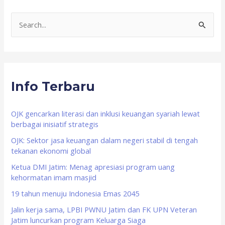
S
e
a
r
Info Terbaru
c
h
f
OJK gencarkan literasi dan inklusi keuangan syariah lewat
berbagai inisiatif strategis
o
OJK: Sektor jasa keuangan dalam negeri stabil di tengah
r
tekanan ekonomi global
:
Ketua DMI Jatim: Menag apresiasi program uang
kehormatan imam masjid
19 tahun menuju Indonesia Emas 2045
Jalin kerja sama, LPBI PWNU Jatim dan FK UPN Veteran
Jatim luncurkan program Keluarga Siaga