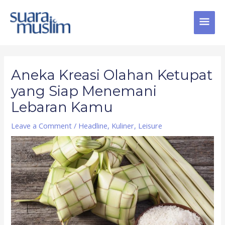
Skip
MAI
to
content
MEN
Post
navigation
Aneka Kreasi Olahan Ketupat
yang Siap Menemani
Lebaran Kamu
Leave a Comment
/
Headline
,
Kuliner
,
Leisure