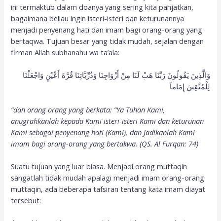
ini termaktub dalam doanya yang sering kita panjatkan,
bagaimana beliau ingin isteri-isteri dan keturunannya
menjadi penyenang hati dan imam bagi orang-orang yang
bertaqwa. Tujuan besar yang tidak mudah, sejalan dengan
firman Allah subhanahu wa ta’ala:
وَالَّذِينَ يَقُولُونَ رَبَّنَا هَبْ لَنَا مِنْ أَزْوَاجِنَا وَذُرِّيَّاتِنَا قُرَّةَ أَعْيُنٍ وَاجْعَلْنَا
لِلْمُتَّقِينَ إِمَاماً
“dan orang orang yang berkata: “Ya Tuhan Kami,
anugrahkanlah kepada Kami isteri-isteri Kami dan keturunan
Kami sebagai penyenang hati (Kami), dan Jadikanlah Kami
imam bagi orang-orang yang bertakwa. (QS. Al Furqan: 74)
Suatu tujuan yang luar biasa. Menjadi orang muttaqin
sangatlah tidak mudah apalagi menjadi imam orang-orang
muttaqin, ada beberapa tafsiran tentang kata imam diayat
tersebut: