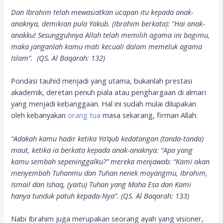
Dan Ibrahim telah mewasiatkan ucapan itu kepada anak-
anaknya, demikian pula Yakub. (Ibrahim berkata): “Hai anak-
anakku! Sesungguhnya Allah telah memilih agama ini bagimu,
maka janganlah kamu mati kecuali dalam memeluk agama
Islam”. (QS. Al Baqarah: 132)
Pondasi tauhid menjadi yang utama, bukanlah prestasi
akademik, deretan penuh piala atau penghargaan di almari
yang menjadi kebanggaan. Hal ini sudah mulai dilupakan
oleh kebanyakan
orang tua
masa sekarang, firman Allah:
“Adakah kamu hadir ketika Ya’qub kedatangan (tanda-tanda)
maut, ketika ia berkata kepada anak-anaknya: “Apa yang
kamu sembah sepeninggalku?” mereka menjawab: “Kami akan
menyembah Tuhanmu dan Tuhan nenek moyangmu, Ibrahim,
Ismail dan Ishaq, (yaitu) Tuhan yang Maha Esa dan Kami
hanya tunduk patuh kepada-Nya”. (QS. Al Baqarah: 133)
Nabi Ibrahim juga merupakan seorang ayah yang visioner,