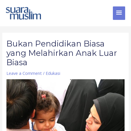
Skip
MAI
to
content
MEN
Post
navigation
Bukan Pendidikan Biasa
yang Melahirkan Anak Luar
Biasa
Leave a Comment
/
Edukasi