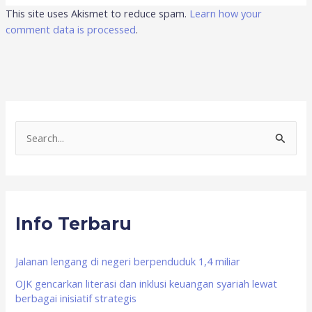
This site uses Akismet to reduce spam.
Learn how your
comment data is processed
.
S
e
a
r
Info Terbaru
c
h
f
Jalanan lengang di negeri berpenduduk 1,4 miliar
o
OJK gencarkan literasi dan inklusi keuangan syariah lewat
berbagai inisiatif strategis
r