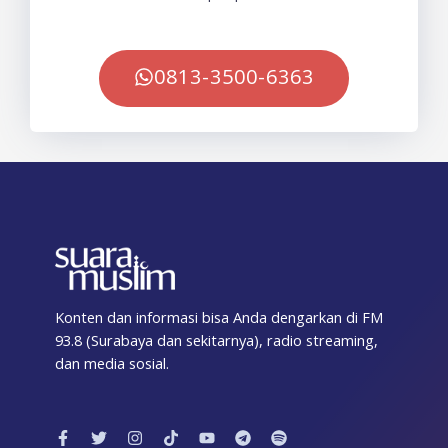
0813-3500-6363
Konten dan informasi bisa Anda dengarkan di FM
93.8 (Surabaya dan sekitarnya), radio streaming,
dan media sosial.
F
T
I
T
Y
T
S
a
w
n
i
o
e
p
c
i
s
k
u
l
o