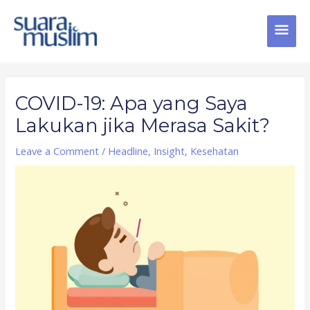
Skip
MAI
to
content
MEN
Post
navigation
COVID-19: Apa yang Saya
Lakukan jika Merasa Sakit?
Leave a Comment
/
Headline
,
Insight
,
Kesehatan