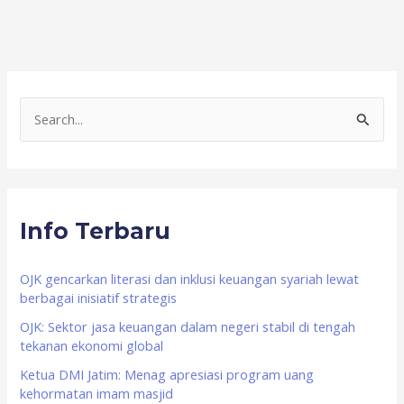
S
e
a
r
Info Terbaru
c
h
f
OJK gencarkan literasi dan inklusi keuangan syariah lewat
berbagai inisiatif strategis
o
OJK: Sektor jasa keuangan dalam negeri stabil di tengah
r
tekanan ekonomi global
:
Ketua DMI Jatim: Menag apresiasi program uang
kehormatan imam masjid