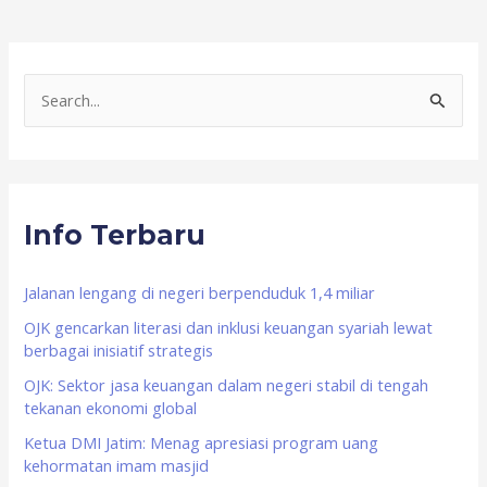
S
e
a
r
Info Terbaru
c
h
f
Jalanan lengang di negeri berpenduduk 1,4 miliar
o
OJK gencarkan literasi dan inklusi keuangan syariah lewat
berbagai inisiatif strategis
r
OJK: Sektor jasa keuangan dalam negeri stabil di tengah
:
tekanan ekonomi global
Ketua DMI Jatim: Menag apresiasi program uang
kehormatan imam masjid