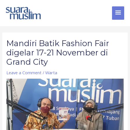
Skip
MAI
to
content
MEN
Post
navigation
Mandiri Batik Fashion Fair
digelar 17-21 November di
Grand City
Leave a Comment
/
Warta