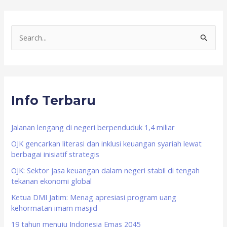
S
e
a
r
Info Terbaru
c
h
f
Jalanan lengang di negeri berpenduduk 1,4 miliar
o
OJK gencarkan literasi dan inklusi keuangan syariah lewat
berbagai inisiatif strategis
r
OJK: Sektor jasa keuangan dalam negeri stabil di tengah
:
tekanan ekonomi global
Ketua DMI Jatim: Menag apresiasi program uang
kehormatan imam masjid
19 tahun menuju Indonesia Emas 2045