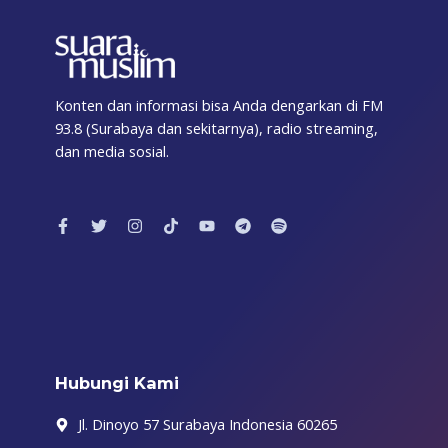
Konten dan informasi bisa Anda dengarkan di FM
93.8 (Surabaya dan sekitarnya), radio streaming,
dan media sosial.
F
T
I
T
Y
T
S
a
w
n
i
o
e
p
c
i
s
k
u
l
o
e
t
t
t
t
e
t
b
t
a
o
u
g
i
o
e
g
k
b
r
f
o
r
r
e
a
y
k
a
m
-
m
f
Hubungi Kami
Jl. Dinoyo 57 Surabaya Indonesia 60265