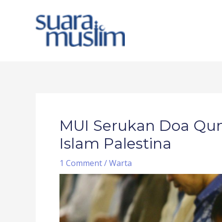
Skip
to
content
Post
navigation
MUI Serukan Doa Qun
Islam Palestina
1 Comment
/
Warta