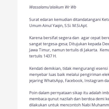
Wassalamu’alaikum Wr Wb
Surat edaran kemudian ditandatangani Ke
Umum Ainul Yaqin, S.Si. M.Si.Apt.
Karena bersifat segera dan agar cepat ber
sangat tergesa-gesa; Ditujukan kepada De
Jawa Timur, namun tertulis di Jakarta. K
tertulis 1437 H.
Kendati demikian, tidak mengurangi esensi 
menyebar luas baik melalui pengiriman elek
jejaring WhatsApp, Facebook, Instagram da
Poin dalam pernyataan sikap itu adalah im
membaca qunut nazilah dan berdoa demi ke
dilakukan untuk mencontoh Nabi Muham