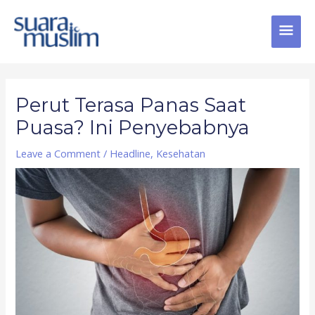
Skip
MAI
to
content
MEN
Post
navigation
Perut Terasa Panas Saat
Puasa? Ini Penyebabnya
Leave a Comment
/
Headline
,
Kesehatan