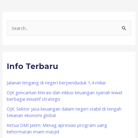
S
e
a
r
Info Terbaru
c
h
f
Jalanan lengang di negeri berpenduduk 1,4 miliar
o
OJK gencarkan literasi dan inklusi keuangan syariah lewat
berbagai inisiatif strategis
r
OJK: Sektor jasa keuangan dalam negeri stabil di tengah
:
tekanan ekonomi global
Ketua DMI Jatim: Menag apresiasi program uang
kehormatan imam masjid