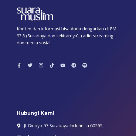
Konten dan informasi bisa Anda dengarkan di FM
93.8 (Surabaya dan sekitarnya), radio streaming,
dan media sosial.
F
T
I
T
Y
T
S
a
w
n
i
o
e
p
c
i
s
k
u
l
o
e
t
t
t
t
e
t
b
t
a
o
u
g
i
o
e
g
k
b
r
f
o
r
r
e
a
y
k
a
m
-
m
f
Hubungi Kami
Jl. Dinoyo 57 Surabaya Indonesia 60265