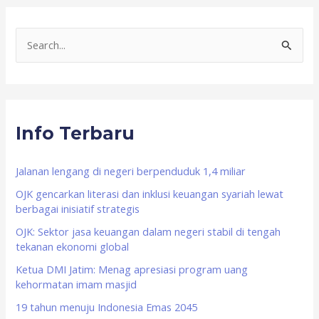
S
e
a
r
Info Terbaru
c
h
f
Jalanan lengang di negeri berpenduduk 1,4 miliar
o
OJK gencarkan literasi dan inklusi keuangan syariah lewat
berbagai inisiatif strategis
r
OJK: Sektor jasa keuangan dalam negeri stabil di tengah
:
tekanan ekonomi global
Ketua DMI Jatim: Menag apresiasi program uang
kehormatan imam masjid
19 tahun menuju Indonesia Emas 2045