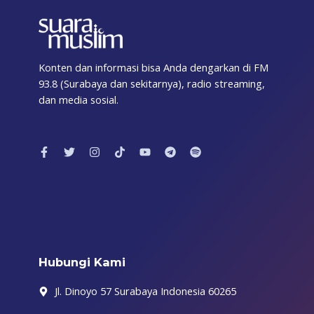
Konten dan informasi bisa Anda dengarkan di FM
93.8 (Surabaya dan sekitarnya), radio streaming,
dan media sosial.
F
T
I
T
Y
T
S
a
w
n
i
o
e
p
c
i
s
k
u
l
o
e
t
t
t
t
e
t
b
t
a
o
u
g
i
o
e
g
k
b
r
f
o
r
r
e
a
y
k
a
m
-
m
f
Hubungi Kami
Jl. Dinoyo 57 Surabaya Indonesia 60265