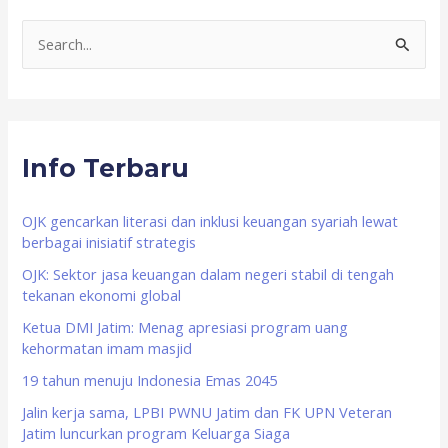
S
e
a
r
Info Terbaru
c
h
f
OJK gencarkan literasi dan inklusi keuangan syariah lewat
berbagai inisiatif strategis
o
OJK: Sektor jasa keuangan dalam negeri stabil di tengah
r
tekanan ekonomi global
:
Ketua DMI Jatim: Menag apresiasi program uang
kehormatan imam masjid
19 tahun menuju Indonesia Emas 2045
Jalin kerja sama, LPBI PWNU Jatim dan FK UPN Veteran
Jatim luncurkan program Keluarga Siaga