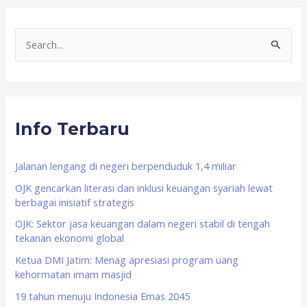
S
e
a
r
Info Terbaru
c
h
f
Jalanan lengang di negeri berpenduduk 1,4 miliar
o
OJK gencarkan literasi dan inklusi keuangan syariah lewat
berbagai inisiatif strategis
r
OJK: Sektor jasa keuangan dalam negeri stabil di tengah
:
tekanan ekonomi global
Ketua DMI Jatim: Menag apresiasi program uang
kehormatan imam masjid
19 tahun menuju Indonesia Emas 2045