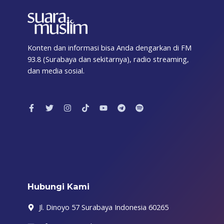
Konten dan informasi bisa Anda dengarkan di FM
93.8 (Surabaya dan sekitarnya), radio streaming,
dan media sosial.
F
T
I
T
Y
T
S
a
w
n
i
o
e
p
c
i
s
k
u
l
o
e
t
t
t
t
e
t
b
t
a
o
u
g
i
o
e
g
k
b
r
f
o
r
r
e
a
y
k
a
m
-
m
f
Hubungi Kami
Jl. Dinoyo 57 Surabaya Indonesia 60265