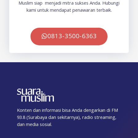
Muslim siap menjadi mitra sukses Anda. Hubungi
kami untuk mendapat penawaran terbaik.
0813-3500-6363
Konten dan informasi bisa Anda dengarkan di FM
93.8 (Surabaya dan sekitarnya), radio streaming,
dan media sosial.
F
T
I
T
Y
T
S