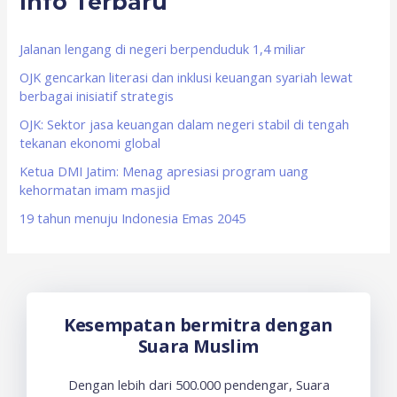
Info Terbaru
h
f
Jalanan lengang di negeri berpenduduk 1,4 miliar
o
OJK gencarkan literasi dan inklusi keuangan syariah lewat
berbagai inisiatif strategis
r
OJK: Sektor jasa keuangan dalam negeri stabil di tengah
:
tekanan ekonomi global
Ketua DMI Jatim: Menag apresiasi program uang
kehormatan imam masjid
19 tahun menuju Indonesia Emas 2045
Kesempatan bermitra dengan
Suara Muslim
Dengan lebih dari 500.000 pendengar, Suara