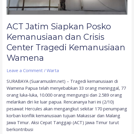
Crisis
Center
Tragedi
Kemanusiaan
ACT Jatim Siapkan Posko
Wamena
Kemanusiaan dan Crisis
Center Tragedi Kemanusiaan
Wamena
Leave a Comment
/
Warta
SURABAYA (Suaramuslim.net) – Tragedi kemanusiaan di
Wamena Papua telah menyebabkan 33 orang meninggal, 77
orang luka-luka, 10.000 orang mengungsi dan 2.589 orang
melarikan diri ke luar papua. Rencananya hari ini (2/10)
pesawat Hercules akan mengangkut sekitar 170 penumpang
korban konflik kemanusiaan tujuan Makassar dan Malang
Jawa Timur. Aksi Cepat Tanggap (ACT) Jawa Timur turut
berkontribusi