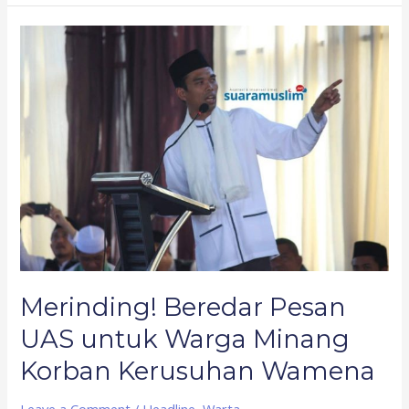
Merinding!
Beredar
Pesan
UAS
untuk
Warga
Minang
Korban
Kerusuhan
Wamena
Merinding! Beredar Pesan
UAS untuk Warga Minang
Korban Kerusuhan Wamena
Leave a Comment
/
Headline
,
Warta