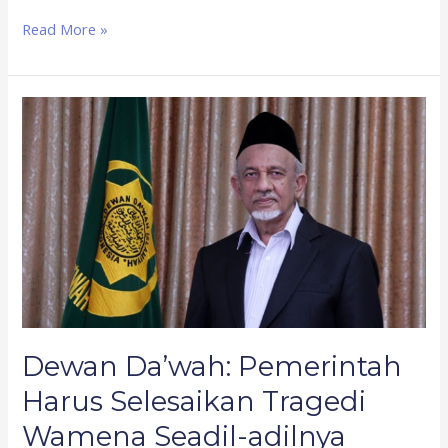
Read More »
Dewan
Da’wah:
Pemerintah
Harus
Selesaikan
Tragedi
Wamena
Seadil-
adilnya
Dewan Da’wah: Pemerintah
Harus Selesaikan Tragedi
Wamena Seadil-adilnya