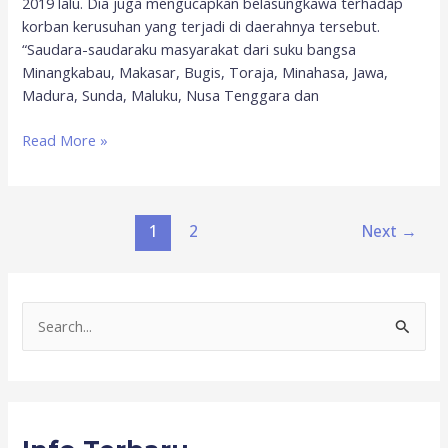
2019 lalu. Dia juga mengucapkan belasungkawa terhadap
korban kerusuhan yang terjadi di daerahnya tersebut.
“Saudara-saudaraku masyarakat dari suku bangsa
Minangkabau, Makasar, Bugis, Toraja, Minahasa, Jawa,
Madura, Sunda, Maluku, Nusa Tenggara dan
Read More »
1
2
Next
→
S
e
a
r
c