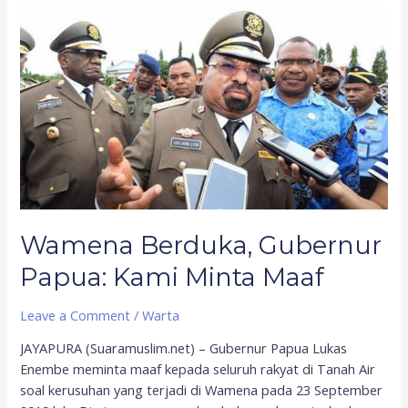
Wamena
Berduka,
Gubernur
Papua:
Kami
Minta
Maaf
Wamena Berduka, Gubernur
Papua: Kami Minta Maaf
Leave a Comment
/
Warta
JAYAPURA (Suaramuslim.net) – Gubernur Papua Lukas
Enembe meminta maaf kepada seluruh rakyat di Tanah Air
soal kerusuhan yang terjadi di Wamena pada 23 September