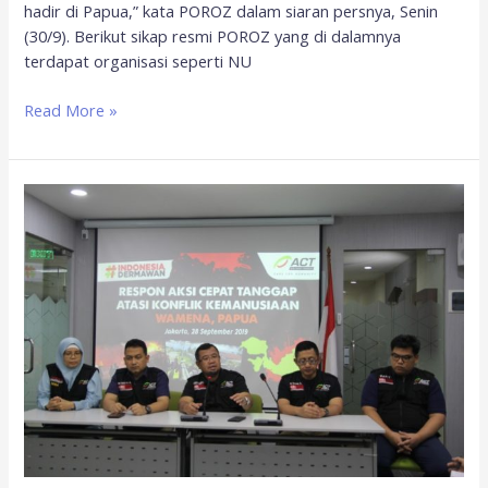
hadir di Papua,” kata POROZ dalam siaran persnya, Senin
(30/9). Berikut sikap resmi POROZ yang di dalamnya
terdapat organisasi seperti NU
Read More »
ACT
Terjunkan
Tim
Medis
Merespons
Krisis
Kemanusiaan
di
Wamena