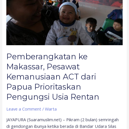
Pesawat
Kemanusiaan
ACT
dari
Papua
Prioritaskan
Pengungsi
Usia
Pemberangkatan ke
Rentan
Makassar, Pesawat
Kemanusiaan ACT dari
Papua Prioritaskan
Pengungsi Usia Rentan
Leave a Comment
/
Warta
JAYAPURA (Suaramuslim.net) – Pikram (2 bulan) semringah
di gendongan ibunya ketika berada di Bandar Udara Silas