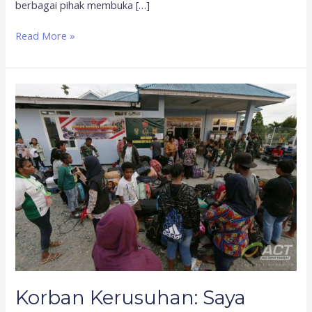
berbagai pihak membuka […]
Read More »
Korban
Kerusuhan:
Saya
Tetap
Ingin
Kembali
ke
Wamena
Korban Kerusuhan: Saya