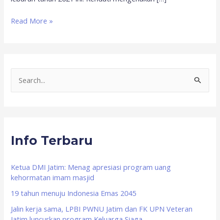
Read More »
S
e
a
r
Info Terbaru
c
h
f
Ketua DMI Jatim: Menag apresiasi program uang
kehormatan imam masjid
o
19 tahun menuju Indonesia Emas 2045
r
Jalin kerja sama, LPBI PWNU Jatim dan FK UPN Veteran
:
Jatim luncurkan program Keluarga Siaga