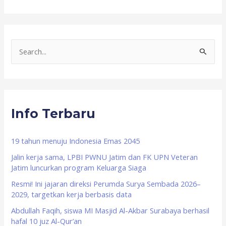
S
e
a
r
Info Terbaru
c
h
f
19 tahun menuju Indonesia Emas 2045
o
Jalin kerja sama, LPBI PWNU Jatim dan FK UPN Veteran
Jatim luncurkan program Keluarga Siaga
r
Resmi! Ini jajaran direksi Perumda Surya Sembada 2026–
:
2029, targetkan kerja berbasis data
Abdullah Faqih, siswa MI Masjid Al-Akbar Surabaya berhasil
hafal 10 juz Al-Qur’an