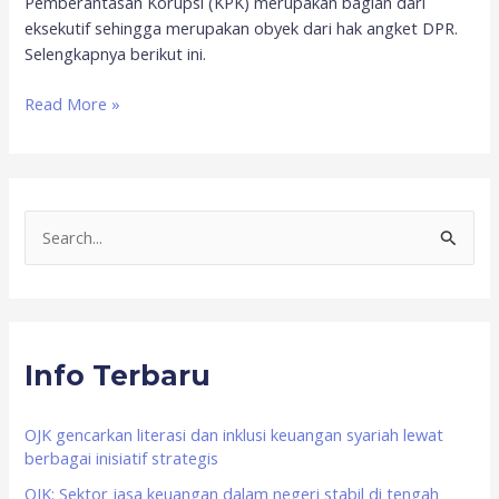
Pemberantasan Korupsi (KPK) merupakan bagian dari
eksekutif sehingga merupakan obyek dari hak angket DPR.
Selengkapnya berikut ini.
Read More »
S
e
a
r
Info Terbaru
c
h
f
OJK gencarkan literasi dan inklusi keuangan syariah lewat
berbagai inisiatif strategis
o
OJK: Sektor jasa keuangan dalam negeri stabil di tengah