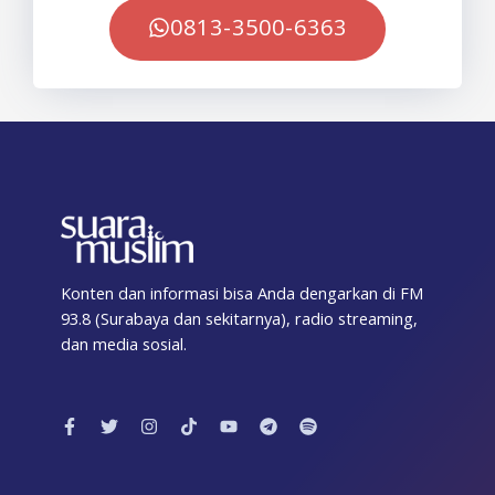
0813-3500-6363
Konten dan informasi bisa Anda dengarkan di FM
93.8 (Surabaya dan sekitarnya), radio streaming,
dan media sosial.
F
T
I
T
Y
T
S
a
w
n
i
o
e
p
c
i
s
k
u
l
o
e
t
t
t
t
e
t
b
t
a
o
u
g
i
o
e
g
k
b
r
f