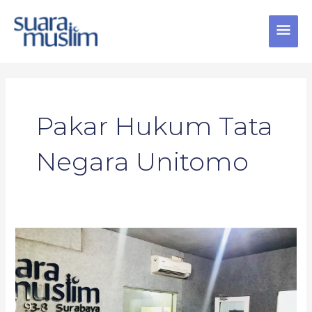
Skip
MAI
to
content
MEN
Pakar Hukum Tata
Negara Unitomo
Pakar
Hukum
Tata
Negara
Unitomo