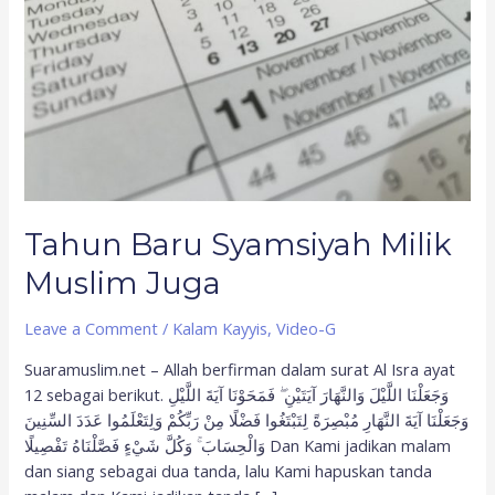
Juga
Tahun Baru Syamsiyah Milik
Muslim Juga
Leave a Comment
/
Kalam Kayyis
,
Video-G
Suaramuslim.net – Allah berfirman dalam surat Al Isra ayat
12 sebagai berikut. وَجَعَلْنَا اللَّيْلَ وَالنَّهَارَ آيَتَيْنِ ۖ فَمَحَوْنَا آيَةَ اللَّيْلِ
وَجَعَلْنَا آيَةَ النَّهَارِ مُبْصِرَةً لِتَبْتَغُوا فَضْلًا مِنْ رَبِّكُمْ وَلِتَعْلَمُوا عَدَدَ السِّنِينَ
وَالْحِسَابَ ۚ وَكُلَّ شَيْءٍ فَصَّلْنَاهُ تَفْصِيلًا Dan Kami jadikan malam
dan siang sebagai dua tanda, lalu Kami hapuskan tanda