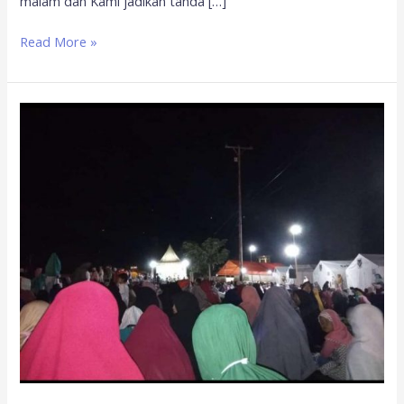
malam dan Kami jadikan tanda […]
Read More »
Tak
Ada
Pesta
Kembang
Api
di
Palu