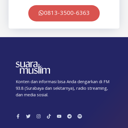
0813-3500-6363
Konten dan informasi bisa Anda dengarkan di FM
93.8 (Surabaya dan sekitarnya), radio streaming,
dan media sosial.
F
T
I
T
Y
T
S
a
w
n
i
o
e
p
c
i
s
k
u
l
o
e
t
t
t
t
e
t
b
t
a
o
u
g
i