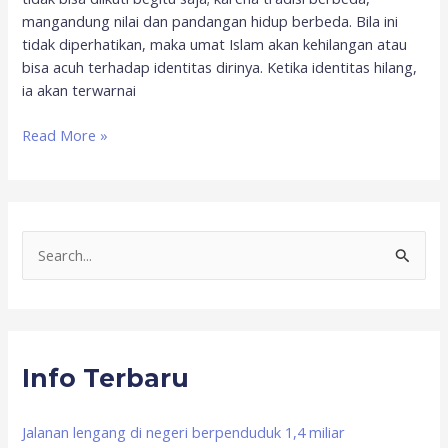
mangandung nilai dan pandangan hidup berbeda. Bila ini
tidak diperhatikan, maka umat Islam akan kehilangan atau
bisa acuh terhadap identitas dirinya. Ketika identitas hilang,
ia akan terwarnai
Read More »
S
e
a
r
Info Terbaru
c
h
f
Jalanan lengang di negeri berpenduduk 1,4 miliar