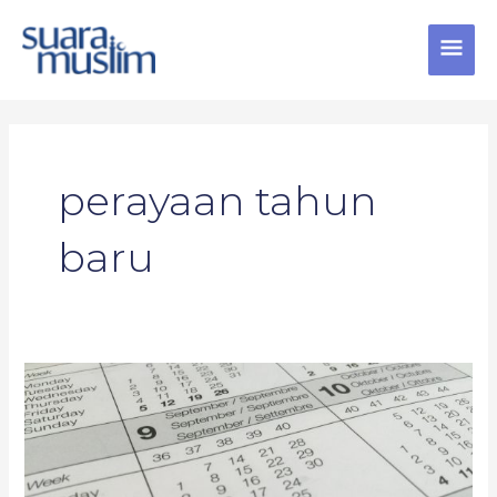
Skip
MAI
to
content
MEN
perayaan tahun
baru
Tahun
Baru
Syamsiyah
Milik
Muslim