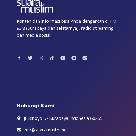
Konten dan informasi bisa Anda dengarkan di FM
93.8 (Surabaya dan sekitarnya), radio streaming,
dan media sosial.
F
T
I
T
Y
T
S
a
w
n
i
o
e
p
c
i
s
k
u
l
o
e
t
t
t
t
e
t
b
t
a
o
u
g
i
o
e
g
k
b
r
f
o
r
r
e
a
y
k
a
m
-
m
f
Hubungi Kami
Jl. Dinoyo 57 Surabaya Indonesia 60265
info@suaramuslim.net