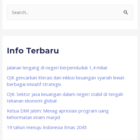
S
e
a
r
Info Terbaru
c
h
f
Jalanan lengang di negeri berpenduduk 1,4 miliar
o
OJK gencarkan literasi dan inklusi keuangan syariah lewat
berbagai inisiatif strategis
r
OJK: Sektor jasa keuangan dalam negeri stabil di tengah
:
tekanan ekonomi global
Ketua DMI Jatim: Menag apresiasi program uang
kehormatan imam masjid
19 tahun menuju Indonesia Emas 2045