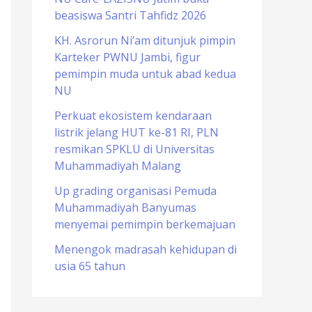
beasiswa Santri Tahfidz 2026
o
r
KH. Asrorun Ni’am ditunjuk pimpin
Karteker PWNU Jambi, figur
:
pemimpin muda untuk abad kedua
NU
Perkuat ekosistem kendaraan
listrik jelang HUT ke-81 RI, PLN
resmikan SPKLU di Universitas
Muhammadiyah Malang
Up grading organisasi Pemuda
Muhammadiyah Banyumas
menyemai pemimpin berkemajuan
Menengok madrasah kehidupan di
usia 65 tahun