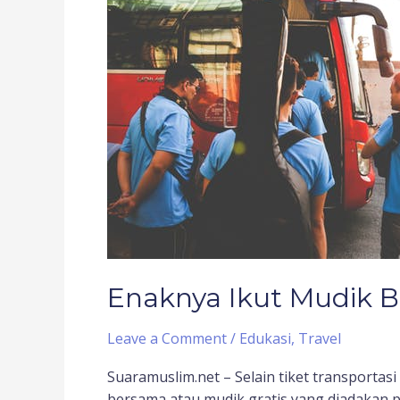
Mudik
Bersama
Enaknya Ikut Mudik 
Leave a Comment
/
Edukasi
,
Travel
Suaramuslim.net – Selain tiket transportasi
bersama atau mudik gratis yang diadakan 