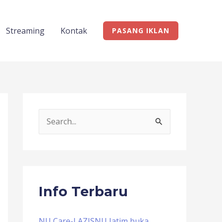
Streaming
Kontak
PASANG IKLAN
S
e
a
r
c
Info Terbaru
h
f
NU Care-LAZISNU Jatim buka