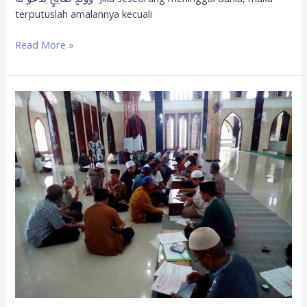
terputuslah amalannya kecuali
Read More »
Masjid
dan
Ziswaf