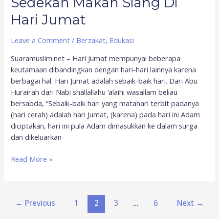
Sedekah Makan Siang Di
Hari Jumat
Leave a Comment
/
Berzakat
,
Edukasi
Suaramuslim.net – Hari Jumat mempunyai beberapa
keutamaan dibandingkan dengan hari-hari lainnya karena
berbagai hal. Hari Jumat adalah sebaik-baik hari. Dari Abu
Hurairah dari Nabi shallallahu ‘alaihi wasallam beliau
bersabda, “Sebaik-baik hari yang matahari terbit padanya
(hari cerah) adalah hari Jumat, (karena) pada hari ini Adam
diciptakan, hari ini pula Adam dimasukkan ke dalam surga
dan dikeluarkan
Read More »
←
Previous
1
2
3
…
6
Next
→