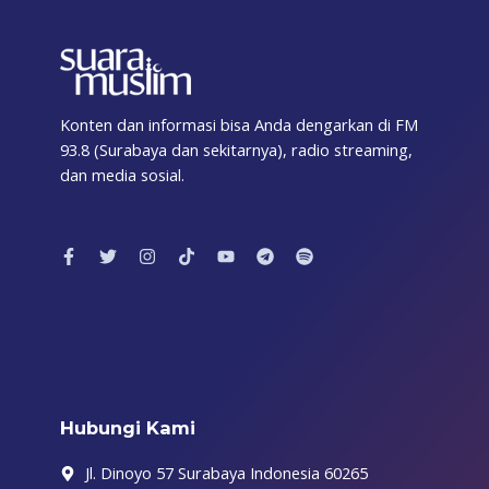
Konten dan informasi bisa Anda dengarkan di FM
93.8 (Surabaya dan sekitarnya), radio streaming,
dan media sosial.
F
T
I
T
Y
T
S
a
w
n
i
o
e
p
c
i
s
k
u
l
o
e
t
t
t
t
e
t
b
t
a
o
u
g
i
o
e
g
k
b
r
f
o
r
r
e
a
y
k
a
m
-
m
f
Hubungi Kami
Jl. Dinoyo 57 Surabaya Indonesia 60265