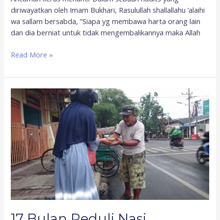
diriwayatkan oleh Imam Bukhari, Rasulullah shallallahu ‘alaihi
wa sallam bersabda, ”Siapa yg membawa harta orang lain
dan dia berniat untuk tidak mengembalikannya maka Allah
Read More »
17
Bulan
Peduli
Nasi
Bungkus
Berjalan
17 Bulan Peduli Nasi