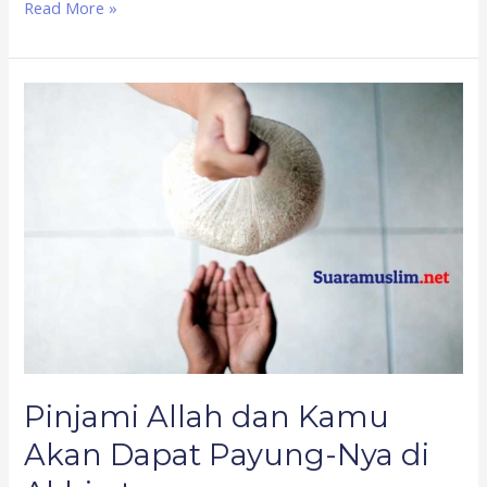
Read More »
Pinjami
Allah
dan
Kamu
Akan
Dapat
Payung-
Nya
di
Akhirat
Pinjami Allah dan Kamu
Akan Dapat Payung-Nya di