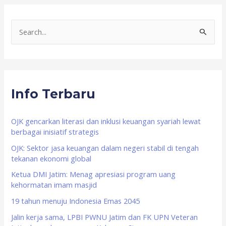
S
e
a
r
Info Terbaru
c
h
f
OJK gencarkan literasi dan inklusi keuangan syariah lewat
berbagai inisiatif strategis
o
OJK: Sektor jasa keuangan dalam negeri stabil di tengah
r
tekanan ekonomi global
:
Ketua DMI Jatim: Menag apresiasi program uang
kehormatan imam masjid
19 tahun menuju Indonesia Emas 2045
Jalin kerja sama, LPBI PWNU Jatim dan FK UPN Veteran