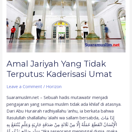
Terputus:
Kaderisasi
Umat
Amal Jariyah Yang Tidak
Terputus: Kaderisasi Umat
Leave a Comment
/
Horizon
Suaramuslim.net – Sebuah hadis mutawatir menjadi
pengajaran yang semua muslim tidak ada khilaf di atasnya.
Dari Abu Hurairah radhiyallahu ‘anhu, ia berkata bahwa
Rasulullah shallallahu ‘alaihi wa sallam bersabda, إِذَا مَاتَ
الْإِنْسَانُ انْقَطَعَ عَمَلُهُ إِلَّا مِنْ ثَلَاثَةٍ مِنْ صَدَقَةٍ جَارِيَةٍ وَعِلْمٍ يُنْتَفَعُ بِهِ
وَوَلَدٍ صَالِحٍ يَدْعُو لَهُ “Jika seseorang meninggal dunia, maka