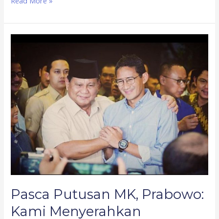
Read More »
Pasca
Putusan
MK,
Prabowo:
Kami
Menyerahkan
Kebenaran
dan
Keadilan
Hakiki
kepada
Allah
Pasca Putusan MK, Prabowo:
Kami Menyerahkan