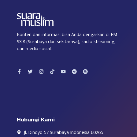
Konten dan informasi bisa Anda dengarkan di FM
93.8 (Surabaya dan sekitarnya), radio streaming,
dan media sosial.
F
T
I
T
Y
T
S
a
w
n
i
o
e
p
c
i
s
k
u
l
o
e
t
t
t
t
e
t
b
t
a
o
u
g
i
o
e
g
k
b
r
f
o
r
r
e
a
y
k
a
m
-
m
f
Hubungi Kami
Jl. Dinoyo 57 Surabaya Indonesia 60265