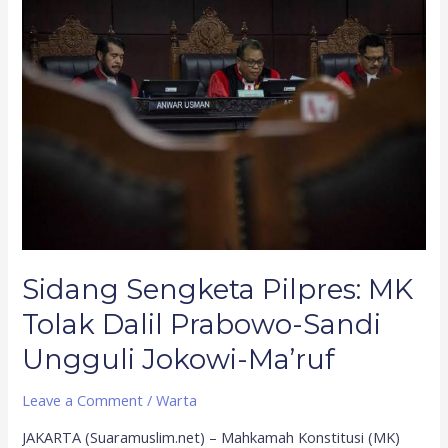
Sengketa
Pilpres:
MK
Tolak
Dalil
Prabowo-
Sandi
Ungguli
Jokowi-
Ma’ruf
Sidang Sengketa Pilpres: MK
Tolak Dalil Prabowo-Sandi
Ungguli Jokowi-Ma’ruf
Leave a Comment
/
Warta
JAKARTA (Suaramuslim.net) – Mahkamah Konstitusi (MK)