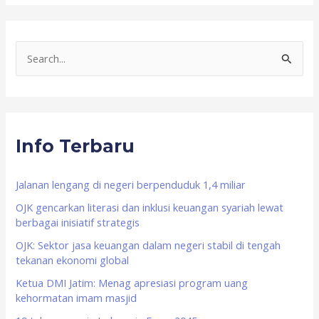
S
e
a
r
Info Terbaru
c
h
f
Jalanan lengang di negeri berpenduduk 1,4 miliar
o
OJK gencarkan literasi dan inklusi keuangan syariah lewat
berbagai inisiatif strategis
r
OJK: Sektor jasa keuangan dalam negeri stabil di tengah
:
tekanan ekonomi global
Ketua DMI Jatim: Menag apresiasi program uang
kehormatan imam masjid