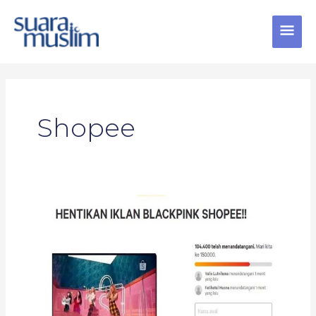
Skip
MAI
to
content
MEN
Shopee
Galang
Petisi
‘Hentikan
Iklan
BLACKPINK
Shopee!’,
Maimon
Herawati