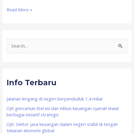
Read More »
S
e
a
r
Info Terbaru
c
h
f
Jalanan lengang di negeri berpenduduk 1,4 miliar
o
OJK gencarkan literasi dan inklusi keuangan syariah lewat
berbagai inisiatif strategis
r
OJK: Sektor jasa keuangan dalam negeri stabil di tengah
:
tekanan ekonomi global