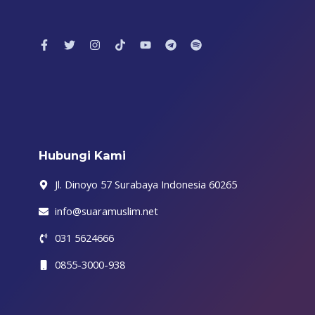
F
T
I
T
Y
T
S
a
w
n
i
o
e
p
c
i
s
k
u
l
o
e
t
t
t
t
e
t
b
t
a
o
u
g
i
o
e
g
k
b
r
f
o
r
r
e
a
y
k
a
m
-
m
f
Hubungi Kami
Jl. Dinoyo 57 Surabaya Indonesia 60265
info@suaramuslim.net
031 5624666
0855-3000-938