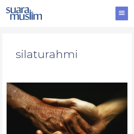
Skip
MAI
to
content
MEN
silaturahmi
Halalbihalal
temu
alumni
apakah
sama
dengan
silaturrahmi?