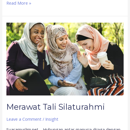
Read More »
Merawat
Tali
Silaturahmi
Merawat Tali Silaturahmi
Leave a Comment
/
Insight
Suaramuslim.net – Hubungan antar manusia dijaga dengan