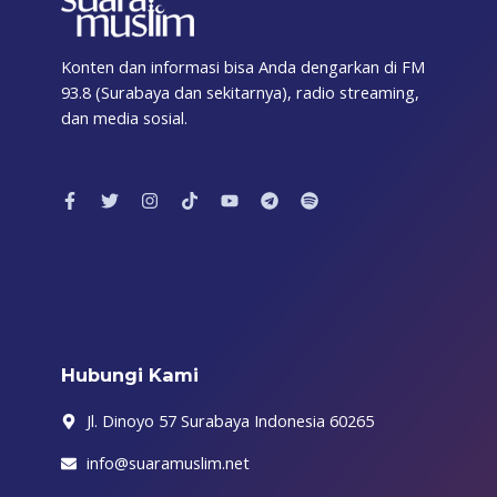
Konten dan informasi bisa Anda dengarkan di FM
93.8 (Surabaya dan sekitarnya), radio streaming,
dan media sosial.
F
T
I
T
Y
T
S
a
w
n
i
o
e
p
c
i
s
k
u
l
o
e
t
t
t
t
e
t
b
t
a
o
u
g
i
o
e
g
k
b
r
f
o
r
r
e
a
y
k
a
m
-
m
f
Hubungi Kami
Jl. Dinoyo 57 Surabaya Indonesia 60265
info@suaramuslim.net