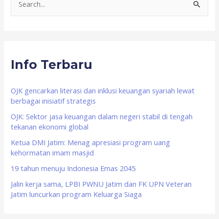
S
e
a
r
Info Terbaru
c
h
f
OJK gencarkan literasi dan inklusi keuangan syariah lewat
berbagai inisiatif strategis
o
OJK: Sektor jasa keuangan dalam negeri stabil di tengah
r
tekanan ekonomi global
:
Ketua DMI Jatim: Menag apresiasi program uang
kehormatan imam masjid
19 tahun menuju Indonesia Emas 2045
Jalin kerja sama, LPBI PWNU Jatim dan FK UPN Veteran
Jatim luncurkan program Keluarga Siaga