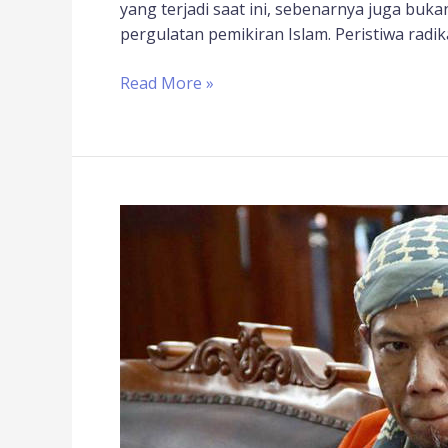
yang terjadi saat ini, sebenarnya juga bu
pergulatan pemikiran Islam. Peristiwa radika
Read More »
Aman
Abdurrahman
Dituntut
Hukuman
Mati