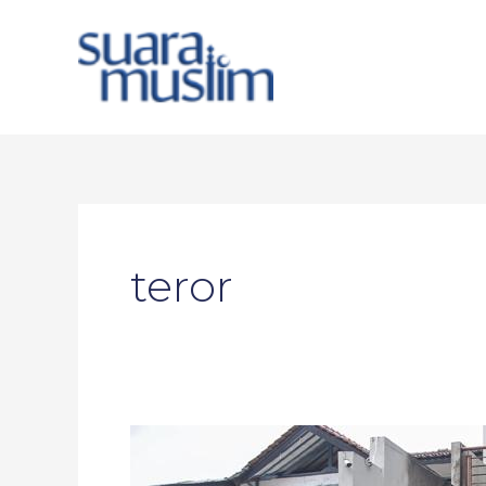
Skip
to
content
teror
Benda
di