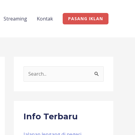
Streaming
Kontak
PASANG IKLAN
S
e
a
r
c
Info Terbaru
h
f
Jalanan lengang di negeri