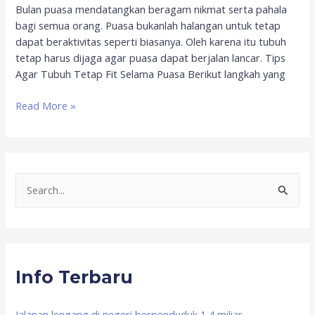
Bulan puasa mendatangkan beragam nikmat serta pahala
bagi semua orang. Puasa bukanlah halangan untuk tetap
dapat beraktivitas seperti biasanya. Oleh karena itu tubuh
tetap harus dijaga agar puasa dapat berjalan lancar. Tips
Agar Tubuh Tetap Fit Selama Puasa Berikut langkah yang
Read More »
S
e
a
r
Info Terbaru
c
h
f
Jalanan lengang di negeri berpenduduk 1,4 miliar