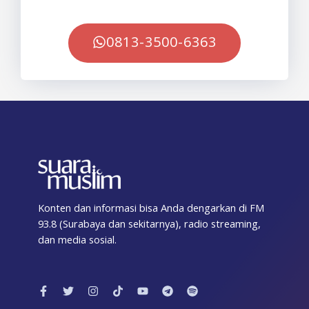
0813-3500-6363
Konten dan informasi bisa Anda dengarkan di FM
93.8 (Surabaya dan sekitarnya), radio streaming,
dan media sosial.
F
T
I
T
Y
T
S
a
w
n
i
o
e
p
c
i
s
k
u
l
o
e
t
t
t
t
e
t