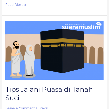
Read More »
Tips
Jalani
Puasa
di
Tanah
Suci
Tips Jalani Puasa di Tanah
Suci
Leave a Comment
/
Travel