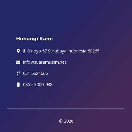
b
t
a
o
u
g
i
o
e
g
k
b
r
f
o
r
r
e
a
y
k
a
m
-
m
f
Hubungi Kami
Jl. Dinoyo 57 Surabaya Indonesia 60265
info@suaramuslim.net
031 5624666
0855-3000-938
© 2026